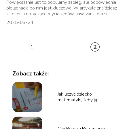
Powiększanie ust to popularny zabieg, ale odpowiednia
pielęgnacja po nim jest kluczowa. W artykule znajdziesz
zalecenia dotyczące mycia zębów, nawilżania oraz u...
2025-03-24
2
1
Zobacz także:
Jak uczyć dziecko
matematyki, żeby ją
zrozumiało, a nie tylko
wkuwało?
Czy Polonia Bytom była