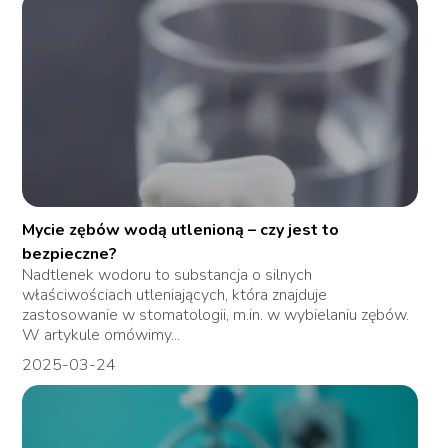
Mycie zębów wodą utlenioną – czy jest to
bezpieczne?
Nadtlenek wodoru to substancja o silnych
właściwościach utleniających, która znajduje
zastosowanie w stomatologii, m.in. w wybielaniu zębów.
W artykule omówimy...
2025-03-24