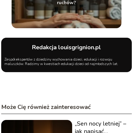
ruchów?
Redakcja louisgrignion.pl
Zespół ekspertów z dziedziny wychowania dzieci, edukacji i rozwoju
maluszków. Radzimy w kwestiach edukacji dzieci od najmłodszych lat.
Może Cię również zainteresować
„Sen nocy letniej” –
jak napisać