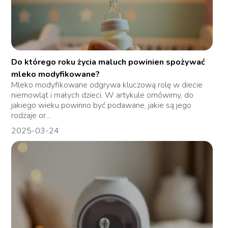
Do którego roku życia maluch powinien spożywać
mleko modyfikowane?
Mleko modyfikowane odgrywa kluczową rolę w diecie
niemowląt i małych dzieci. W artykule omówimy, do
jakiego wieku powinno być podawane, jakie są jego
rodzaje or...
2025-03-24