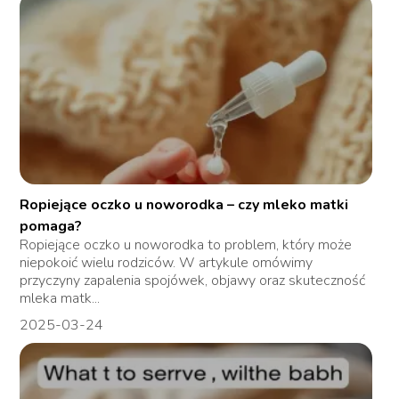
Ropiejące oczko u noworodka – czy mleko matki
pomaga?
Ropiejące oczko u noworodka to problem, który może
niepokoić wielu rodziców. W artykule omówimy
przyczyny zapalenia spojówek, objawy oraz skuteczność
mleka matk...
2025-03-24