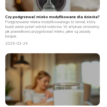
Czy podgrzewać mleko modyfikowane dla dziecka?
Podgrzewanie mleka modyfikowanego to temat, który
budzi wiele pytań wśród rodziców. W artykule omówimy,
jak prawidłowo przygotować mleko, jakie są zasady
bezpie...
2025-03-24