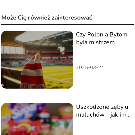
Może Cię również zainteresować
Czy Polonia Bytom
była mistrzem
Polski? Oto historia
klubu
2025-03-24
Uszkodzone zęby u
maluchów – jak im
przeciwdziałać i
leczyć?