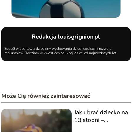
Redakcja louisgrignion.pl
Zespół ekspertów z dziedziny wychowania dzieci, edukacji i rozwoju
maluszków. Radzimy w kwestiach edukacji dzieci od najmłodszych lat.
Może Cię również zainteresować
Jak ubrać dziecko na
13 stopni –
praktyczne